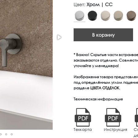
Цвет:
Хром | CC
В корзину
* Важно! Скрытые части встраива
заказываются отдельно. Совмест
уточняйте у менеджера!
Изображения товара представлены
под определённым углом падения 
разделе
ЦВЕТА ОТДЕЛОК
.
Техническая информация
PDF
PDF
Техкарта
Инструкция
С
д