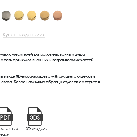
Купить в один клик
емых смесителей для раковины, ванны и душа
имость артикулов внешних и встраиваемых частей
 в виде 3D-визуализации с учётом цвета отделки и
света. Более наглядные образцы отделок смотрите в
PDF
3DS
оставные
3D модель
етали