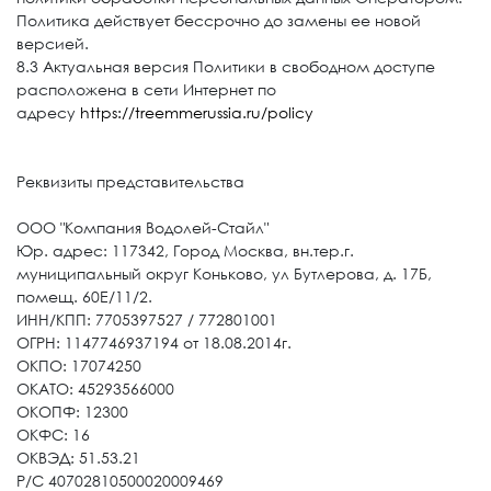
Политика действует бессрочно до замены ее новой
версией.
8.3 Актуальная версия Политики в свободном доступе
расположена в сети Интернет по
адресу
https://treemmerussia.ru/policy
Реквизиты представительства
ООО "Компания Водолей-Стайл"
Юр. адрес: 117342, Город Москва, вн.тер.г.
муниципальный округ Коньково, ул Бутлерова, д. 17Б,
помещ. 60Е/11/2.
ИНН/КПП: 7705397527 / 772801001
ОГРН: 1147746937194 от 18.08.2014г.
ОКПО: 17074250
ОКАТО: 45293566000
ОКОПФ: 12300
ОКФС: 16
ОКВЭД: 51.53.21
Р/С 40702810500020009469