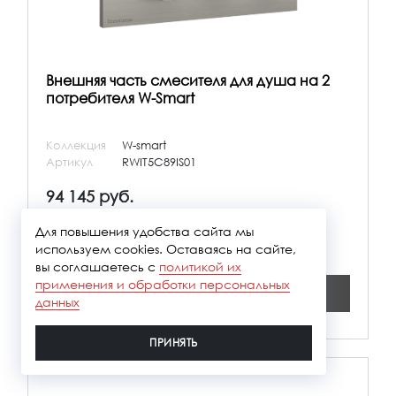
Внешняя часть смесителя для душа на 2
потребителя W-Smart
Коллекция
W-smart
Артикул
RWIT5C89IS01
94 145 руб.
Для повышения удобства сайта мы
Купить в один клик
используем cookies. Оставаясь на сайте,
вы соглашаетесь с
политикой их
применения и обработки персональных
В корзину
данных
ПРИНЯТЬ