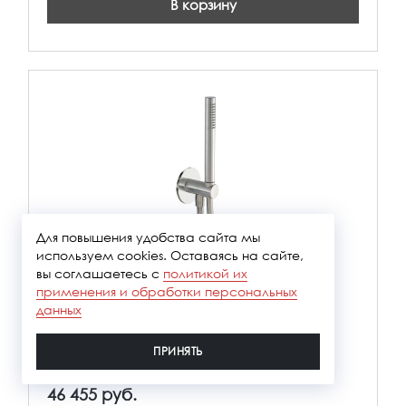
В корзину
Для повышения удобства сайта мы
используем cookies. Оставаясь на сайте,
вы соглашаетесь с
политикой их
Душевой комплект с держателем 5mm
применения и обработки персональных
данных
Коллекция
Showers Inox
ПРИНЯТЬ
Артикул
RWIT2847IS20
46 455 руб.