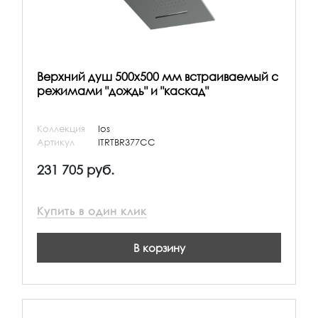
Верхний душ 500х500 мм встраиваемый с
режимами "дождь" и "каскад"
Коллекция
Ios
Артикул
ITRTBR377CC
231 705 руб.
Купить в один клик
В корзину