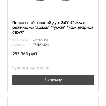
Потолочный верхний душ 3хD142 мм с
режимами "дождь", "туман", "ламинарная
струя"
Коллекция
Watertube
Артикул
ITRTBR420IS
257 355 руб.
Купить в один клик
В корзину