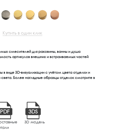
Купить в один клик
емых смесителей для раковины, ванны и душа
имость артикулов внешних и встраиваемых частей
 в виде 3D-визуализации с учётом цвета отделки и
света. Более наглядные образцы отделок смотрите в
PDF
3DS
оставные
3D модель
етали