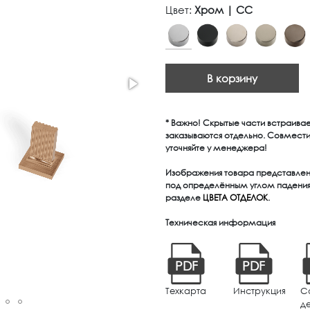
Цвет:
Хром | CC
В корзину
* Важно! Скрытые части встраива
заказываются отдельно. Совмест
уточняйте у менеджера!
Изображения товара представлены
под определённым углом падения 
разделе
ЦВЕТА ОТДЕЛОК
.
Техническая информация
PDF
PDF
Техкарта
Инструкция
С
д