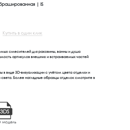
рашированная | IS
Купить в один клик
емых смесителей для раковины, ванны и душа
имость артикулов внешних и встраиваемых частей
 в виде 3D-визуализации с учётом цвета отделки и
света. Более наглядные образцы отделок смотрите в
3DS
D модель