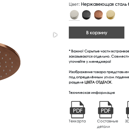
Цвет:
Нержавеющая сталь б
В корзину
* Важно! Скрытые части встраива
заказываются отдельно. Совмест
уточняйте у менеджера!
Изображения товара представлены
под определённым углом падения 
разделе
ЦВЕТА ОТДЕЛОК
.
Техническая информация
PDF
PDF
Техкарта
Составные
3
детали