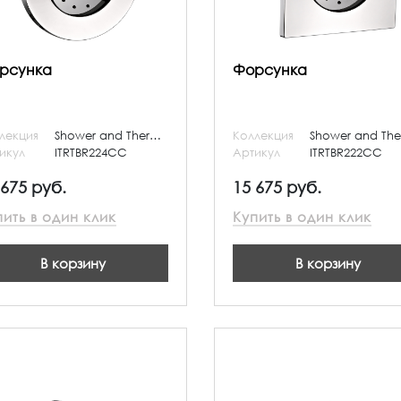
рсунка
Форсунка
лекция
Shower and Thermostatic
Коллекция
икул
ITRTBR224CC
Артикул
ITRTBR222CC
 675 руб.
15 675 руб.
пить в один клик
Купить в один клик
В корзину
В корзину