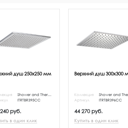
рхний душ 250x250 мм
Верхний душ 300x300 
лекция
Shower and Thermostatic
Коллекция
икул
ITRTBR395CC
Артикул
ITRTBR396CC
 240 руб.
44 270 руб.
пить в один клик
Купить в один клик