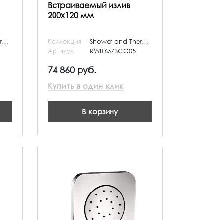
Встраиваемый излив
200х120 мм
Shower and Thermostatic
Коллекция
Shower and Thermostatic
Артикул
RWIT6573CC05
74 860 руб.
Купить в один клик
В корзину