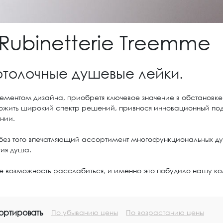
Rubinetterie Treemme
отолочные душевые лейки.
ементом дизайна, приобретя ключевое значение в обстановке
ложить широкий спектр решений, привнося инновационный подх
нии.
 без того впечатляющий ассортимент многофункциональных ду
ия душа.
же возможность расслабиться, и именно это побудило нашу к
ортировать
По убыванию цены
По возрастанию цены