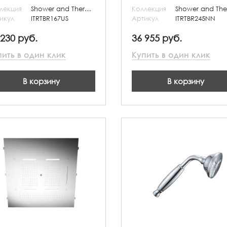
лекция
Shower and Thermostatic
Коллекция
икул
ITRTBR167US
Артикул
ITRTBR245NN
 230 руб.
36 955 руб.
пить в один клик
Купить в один клик
В корзину
В корзину