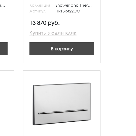
Shower and Thermostatic
Коллекция
Shower and Thermostatic
Артикул
ITRTBR422CC
13 870 руб.
Купить в один клик
В корзину