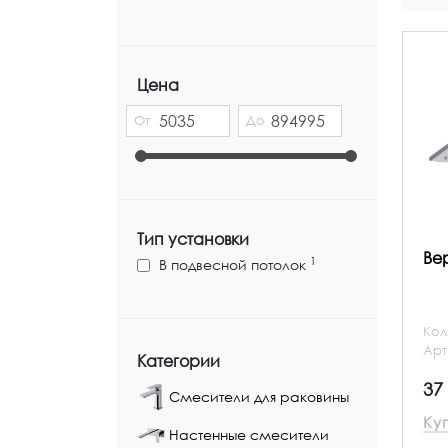
Цена
От
До
Тип установки
Ве
1
В подвесной потолок
Кол
Арт
Категории
37
Смесители для раковины
Ку
Настенные смесители