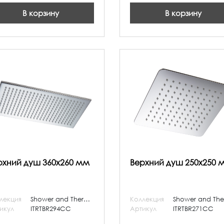
В корзину
В корзину
рхний душ 360x260 мм
Верхний душ 250x250 
лекция
Shower and Thermostatic
Коллекция
икул
ITRTBR294CC
Артикул
ITRTBR271CC