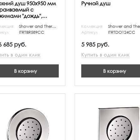
рхний душ 950х950 мм
Ручной душ
траиваемый с
жимами "дождь",
скад", "хромотерапия",
лекция
Shower and Thermostatic
Коллекция
уман" и "ламинарная
икул
ITRTBR589CC
Артикул
ITRTDO124CC
уя"
6 685 руб.
5 985 руб.
пить в один клик
Купить в один клик
В корзину
В корзину