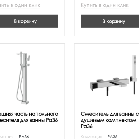
пить в один клик
Купить в один клик
В корзину
В корзину
ешняя часть напольного
Смеситель для ванны с
есителя для ванны Pa36
душевым комплектом
Pa36
лекция
PA36
Коллекция
PA36