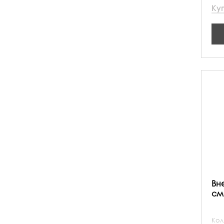
Ку
Вн
см
Кол