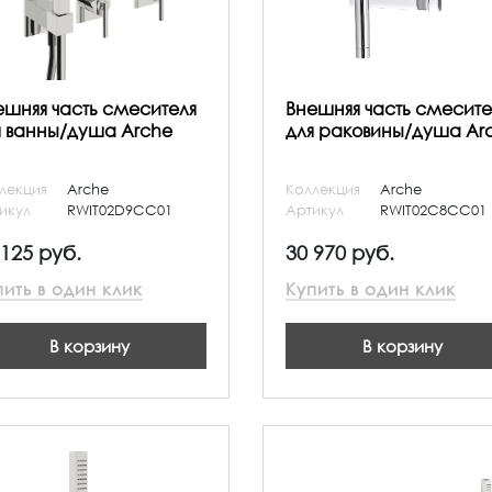
ешняя часть смесителя
Внешняя часть смесите
я ванны/душа Arche
для раковины/душа Ar
лекция
Arche
Коллекция
Arche
икул
RWIT02D9CC01
Артикул
RWIT02C8CC01
 125 руб.
30 970 руб.
пить в один клик
Купить в один клик
В корзину
В корзину