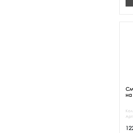
См
на 
Кол
Арт
12