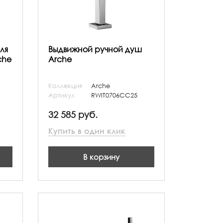
ля
Выдвижной ручной душ
che
Arche
Коллекция
Arche
Артикул
RWIT0706CC25
32 585 руб.
Купить в один клик
В корзину