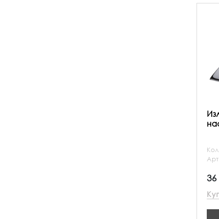
Из
на
Кол
Арт
36
Ку