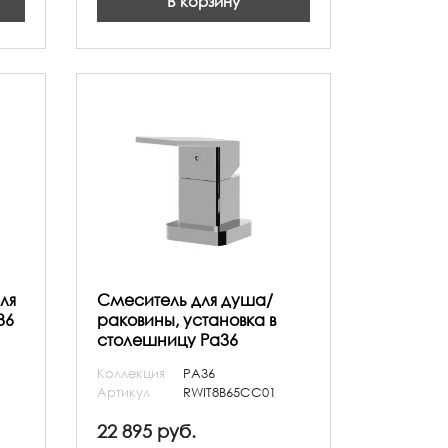
В корзину
ля
Смеситель для душа/
36
раковины, установка в
столешницу Pa36
Коллекция
PA36
Артикул
RWIT8B65CC01
22 895 руб.