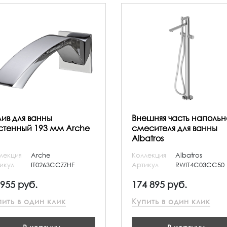
лив для ванны
Внешняя часть напольн
стенный 193 мм Arche
смесителя для ванны
Albatros
лекция
Arche
Коллекция
Albatros
икул
IT0263CCZZHF
Артикул
RWIT4C03CC50
 955 руб.
174 895 руб.
пить в один клик
Купить в один клик