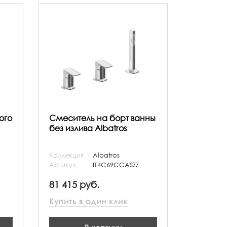
ого
Смеситель на борт ванны
без излива Albatros
Коллекция
Albatros
Артикул
IT4C69CCASZZ
81 415 руб.
Купить в один клик