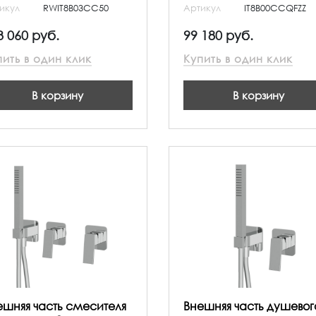
икул
RWIT8B03CC50
Артикул
IT8B00CCQFZZ
3 060 руб.
99 180 руб.
пить в один клик
Купить в один клик
В корзину
В корзину
ешняя часть смесителя
Внешняя часть душевог