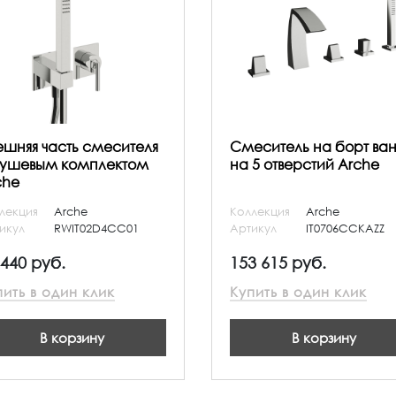
ешняя часть смесителя
Смеситель на борт ва
душевым комплектом
на 5 отверстий Arche
che
лекция
Arche
Коллекция
Arche
икул
RWIT02D4CC01
Артикул
IT0706CCKAZZ
 440 руб.
153 615 руб.
пить в один клик
Купить в один клик
В корзину
В корзину