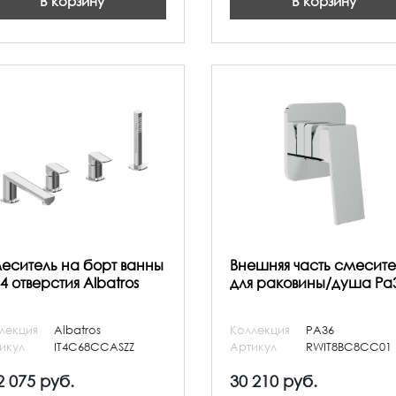
В корзину
В корзину
еситель на борт ванны
Внешняя часть смесите
4 отверстия Albatros
для раковины/душа Pa
лекция
Albatros
Коллекция
PA36
икул
IT4C68CCASZZ
Артикул
RWIT8BC8CC01
2 075 руб.
30 210 руб.