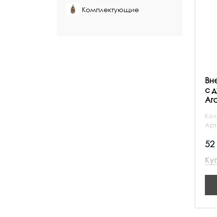
Комплектующие
Вн
с 
Ar
Кол
Арт
52
Ку