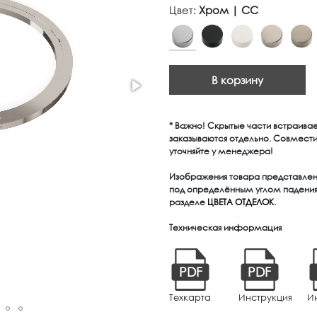
Цвет:
Хром | CC
В корзину
* Важно! Скрытые части встраива
заказываются отдельно. Совмест
уточняйте у менеджера!
Изображения товара представлены
под определённым углом падения 
разделе
ЦВЕТА ОТДЕЛОК
.
Техническая информация
PDF
PDF
Техкарта
Инструкция
И