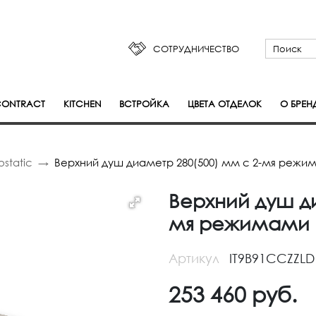
СОТРУДНИЧЕСТВО
ONTRACT
KITCHEN
ВСТРОЙКА
ЦВЕТА ОТДЕЛОК
О БРЕН
static
Верхний душ диаметр 280(500) мм с 2-мя режим
Верхний душ ди
мя режимами и
Артикул
IT9B91CCZZLD
253 460
руб.