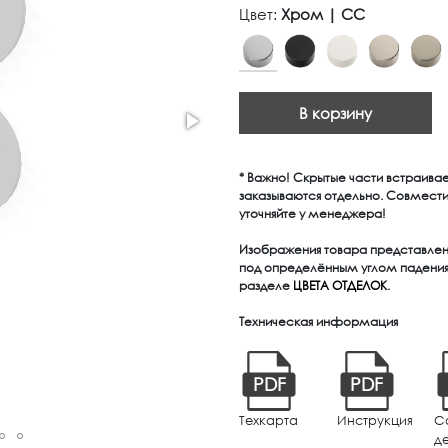
Цвет:
Хром | CC
В корзину
* Важно! Скрытые части встраива
заказываются отдельно. Совмест
уточняйте у менеджера!
Изображения товара представлены
под определённым углом падения 
разделе
ЦВЕТА ОТДЕЛОК
.
Техническая информация
PDF
PDF
Техкарта
Инструкция
С
д