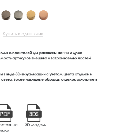
Купить в один клик
емых смесителей для раковины, ванны и душа
имость артикулов внешних и встраиваемых частей
 в виде 3D-визуализации с учётом цвета отделки и
света. Более наглядные образцы отделок смотрите в
PDF
3DS
оставные
3D модель
етали