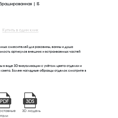
рашированная | IS
Купить в один клик
емых смесителей для раковины, ванны и душа
имость артикулов внешних и встраиваемых частей
 в виде 3D-визуализации с учётом цвета отделки и
света. Более наглядные образцы отделок смотрите в
PDF
3DS
оставные
3D модель
етали