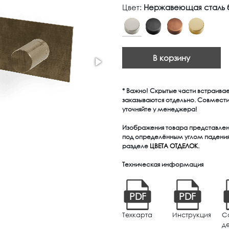
Цвет:
Нержавеющая сталь б
В корзину
* Важно! Скрытые части встраива
заказываются отдельно. Совмест
уточняйте у менеджера!
Изображения товара представлены
под определённым углом падения 
разделе
ЦВЕТА ОТДЕЛОК
.
Техническая информация
PDF
PDF
Техкарта
Инструкция
С
д